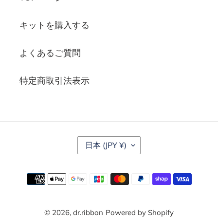
キットを購入する
よくあるご質問
特定商取引法表示
国
日本 (JPY ¥)
/
地
域
決
済
方
© 2026,
dr.ribbon
Powered by Shopify
法