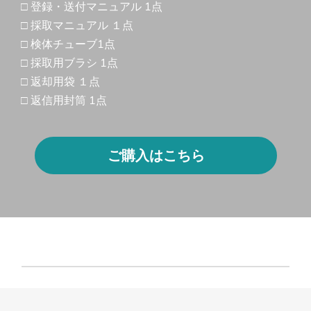
□ 登録・送付マニュアル 1点
□ 採取マニュアル １点
□ 検体チューブ1点
□ 採取用ブラシ 1点
□ 返却用袋 １点
□ 返信用封筒 1点
ご購入はこちら