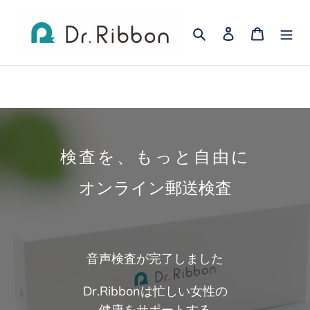
コ
ン
検索
ログイン
カート
テ
ン
ツ
に
ス
キ
検査を、もっと自由に
ッ
プ
オンライン郵送検査
す
る
音声検査が完了しました
Dr.Ribbonは忙しい女性の
健康をサポートする